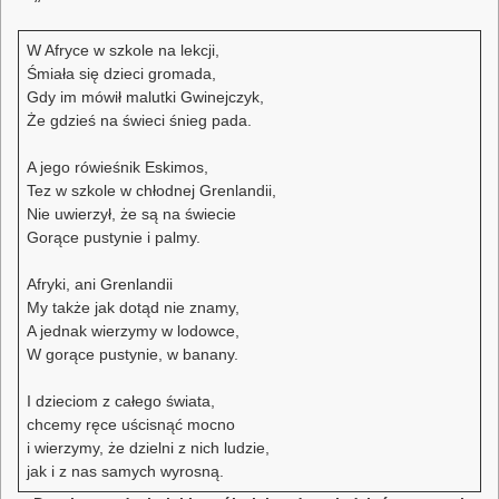
W Afryce w szkole na lekcji,
Śmiała się dzieci gromada,
Gdy im mówił malutki Gwinejczyk,
Że gdzieś na świeci śnieg pada.
A jego rówieśnik Eskimos,
Tez w szkole w chłodnej Grenlandii,
Nie uwierzył, że są na świecie
Gorące pustynie i palmy.
Afryki, ani Grenlandii
My także jak dotąd nie znamy,
A jednak wierzymy w lodowce,
W gorące pustynie, w banany.
I dzieciom z całego świata,
chcemy ręce uścisnąć mocno
i wierzymy, że dzielni z nich ludzie,
jak i z nas samych wyrosną.