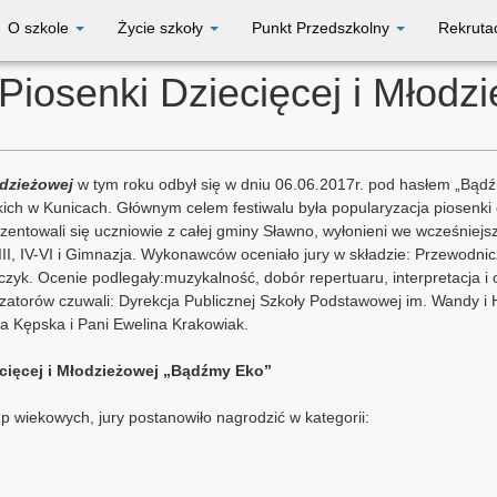
O szkole
Życie szkoły
Punkt Przedszkolny
Rekruta
 Piosenki Dziecięcej i Młodz
odzieżowej
w tym roku odbył się w dniu 06.06.2017r. pod hasłem „Bąd
h w Kunicach. Głównym celem festiwalu była popularyzacja piosenki o
ezentowali się uczniowie z całej gminy Sławno, wyłonieni we wcześniej
I-III, IV-VI i Gimnazja. Wykonawców oceniało jury w składzie: Przewodn
czyk. Ocenie podlegały:muzykalność, dobór repertuaru, interpretacja i
zatorów czuwali: Dyrekcja Publicznej Szkoły Podstawowej im. Wandy i
a Kępska i Pani Ewelina Krakowiak.
ecięcej i Młodzieżowej „Bądźmy Eko”
p wiekowych, jury postanowiło nagrodzić w kategorii: