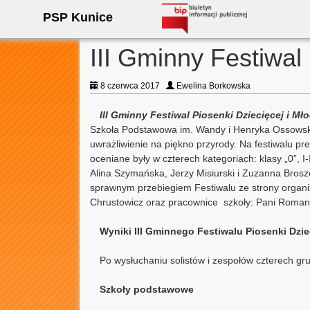
PSP Kunice
III Gminny Festiwal
8 czerwca 2017
Ewelina Borkowska
III Gminny Festiwal Piosenki Dziecięcej i Mł
Szkoła Podstawowa im. Wandy i Henryka Ossowskic
uwrażliwienie na piękno przyrody. Na festiwalu pr
oceniane były w czterech kategoriach: klasy „0”, 
Alina Szymańska, Jerzy Misiurski i Zuzanna Brosz
sprawnym przebiegiem Festiwalu ze strony organi
Chrustowicz oraz pracownice szkoły: Pani Roman
Wyniki III Gminnego Festiwalu Piosenki Dzi
Po wysłuchaniu solistów i zespołów czterech gru
Szkoły podstawowe