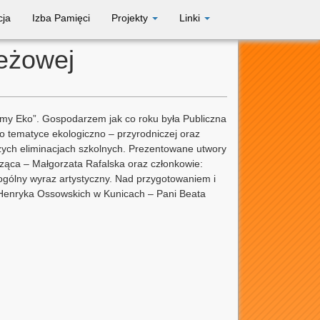
cja
Izba Pamięci
Projekty
Linki
ieżowej
źmy Eko”. Gospodarzem jak co roku była Publiczna
 tematyce ekologiczno – przyrodniczej oraz
szych eliminacjach szkolnych. Prezentowane utwory
icząca – Małgorzata Rafalska oraz członkowie:
 ogólny wyraz artystyczny. Nad przygotowaniem i
 Henryka Ossowskich w Kunicach – Pani Beata