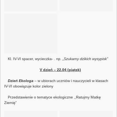
Kl. IV-VI spacer, wycieczka- . np. „
Szukamy dzikich wysypisk”
V dzień – 22.04 (piątek)
Dzień Ekologa
– w ubiorach uczniów i nauczycieli w klasach
IV-VI obowiązuje kolor zielony
Przedstawienie o tematyce ekologiczne ,,Ratujmy Matkę
Ziemię”