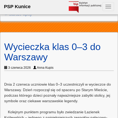
PSP Kunice
Toggl
navig
←
Starsze wpisy
Wycieczka klas 0–3 do
Warszawy
3 czerwca 2026
Anna Kupis
Dnia 2 czerwca uczniowie klas 0–3 uczestniczyli w wycieczce do
Warszawy. Dzień rozpoczął się od spaceru po Starym Mieście,
podczas którego dzieci poznały najważniejsze zabytki stolicy, jej
symbole oraz ciekawe warszawskie legendy.
Kolejnym punktem programu było zwiedzanie Łazienek
Królewskich – jednego z najpiękniejszych zespołów pałacowo-