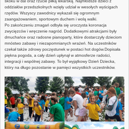
skoku w dal oraz rzucie piłką lekarską. Najmłodsze dzieci z
oddziałów przedszkolnych wzięły udział w wesołych wyścigach
rzędów. Wszyscy zawodnicy wykazali się ogromnym
zaangażowaniem, sportowym duchem i wolą walki.
Po zakończeniu zmagań odbyła się uroczysta koronacja
zwycięzców i wręczenie nagród. Dodatkowymi atrakcjami były
dmuchańce oraz radosne pianoparty, które dostarczyły dzieciom
mnóstwo zabawy i niezapomnianych wrażeń. Na uczestników
czekał także zdrowy poczęstunek w postaci hot dogów.Dopisała
piękna pogoda, a cały dzień upłynął w atmosferze radości,
integracji i wspólnej zabawy. To był wyjątkowy Dzień Dziecka,
który na długo pozostanie w pamięci wszystkich uczestników.