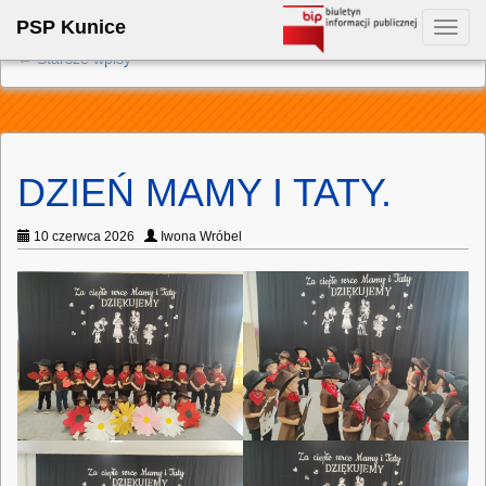
PSP Kunice
Toggl
navig
←
Starsze wpisy
DZIEŃ MAMY I TATY.
10 czerwca 2026
Iwona Wróbel