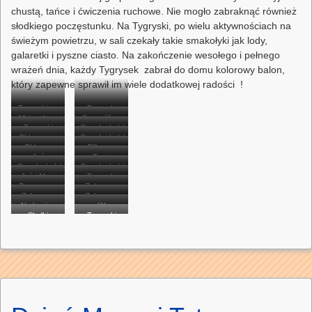
chustą, tańce i ćwiczenia ruchowe. Nie mogło zabraknąć również
słodkiego poczęstunku. Na Tygryski, po wielu aktywnościach na
świeżym powietrzu, w sali czekały takie smakołyki jak lody,
galaretki i pyszne ciasto. Na zakończenie wesołego i pełnego
wrażeń dnia, każdy Tygrysek zabrał do domu kolorowy balon,
który zapewne sprawił im wiele dodatkowej radości !
Tygryski na
Tygryski
Majeczka z
Szczęśliwe
dmuchańcach.
podczas
Tygryski
Przedszkolaki
Tosią.
Tygryski 🙂
Chłopcy na
Przedszkolaki
zabawy na
podczas
na
Chłopcy
Piłkarze
zjeżdżalni.
dmuchańcach.
na
zabawy.
Jaś
zjeżdżalni.
Tosia
trafiają do
trenują
Przedszkolaki
Przedszkolaki
zjeżdżalni.
pokonuje
pokonuje
Jaś i Maja
tarczy.
strzały do
Tygryski
w kolejce
w kolejce
Przerwa na
tor.
Zabawy z
tor.
jedzą watę
jedzą watę
celu.
Zabawy z
po
po watę lub
Zabawy z
smakołyki.
chustą
Na koniec
cukrową.
cukrową.
W
smakołyki.
chustą
popcorn.
chustą
Słodki
animacyjną.
Tygryski
dnia słodki
oczekiwaniu
animacyjną.
animacyjną.
poczęstunek.
podczas
poczęstunek.
na lody.
Dnia
Dziecka.