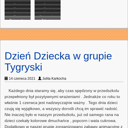
dyplom
Panie
dyplom Majce.
Panie
Frankowi.
wręczają
wręczają
dyplom Hani.
Panie
dyplom
Panie
wręczają
Oliwce.
wręczają
dyplom Izie.
Panie
dyplom
Panie
wręczają
wręczają
Jasiowi.
dyplom
Panie
dyplom
Panie
wręczają
Michałkowi.
wręczają
dyplom
Panie
Pożegnalny
dyplom
Wojtkowi.
wręczają
wręczają
Jasiowi.
Pożegnalny
dyplom
Zdjęcie z
dyplom
Bartkowi.
wręczają
Hubertowi.
piknik
dyplom
dyplom
Jasiowi.
piknik
balonikami 🙂
Franiowi.
dyplom
Tygrysków.
Maksiowi.
Błażejowi.
Tygrysków.
Stasiowi.
Dzień Dziecka w grupie
Tygryski
14 czerwca 2021
Julita Karkocha
Każdego dnia staramy się, aby czas spędzony w przedszkolu
przepełniony był pozytywnymi wrażeniami . Jednakże co roku to
właśnie 1 czerwca jest nadzwyczajnie ważny . Tego dnia dzieci
czują się wyjątkowo, a wszyscy dorośli chcą im sprawić radość.
Nie inaczej było w naszym przedszkolu, już od samego rana na
dzieci czekały kolorowe dmuchańce , popcorn i wata cukrowa.
Dodatkowo w naszej grupie zorganizowano zabawy animacyjne z