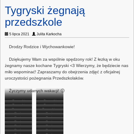
Tygryski żegnają
przedszkole
5 lipca 2021
Julita Karkocha
Drodzy Rodzice i Wychowankowie!
Dziękujemy Wam za wspólnie spędzony rok! Z łezką w oku
żegnamy nasze kochane Tygryski <3 Wierzymy, że będziecie nas
miło wspominać! Zapraszamy do obejrzenia zdjęć z oficjalnej
uroczystości pożegnania Przedszkolaków.
Życzymy udanych wakacji! 🙂
Tygryski
Tygryski
Tygryski
Tygryski
podczas
podczas
Grupowe
Tygryski z
prezentują
prezentują
występu.
Panie
występu.
Panie
zdjęcie
paniami.
przygotowany
Panie
przygotowany
Panie
wręczają
wręczają
Tygrysków.
Panie
Panie
wręczają
układ
wręczają
układ
dyplom Tosi.
Panie
dyplom Ali.
Panie
wręczają
wręczają
dyplom Antosi i
taneczny.
Panie
dyplom Łucji.
taneczny.
Panie
wręczają
wręczają