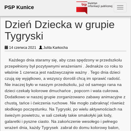
PSP Kunice
Toggl
navig
Dzień Dziecka w grupie
Tygryski
14 czerwca 2021
Julita Karkocha
Każdego dnia staramy się, aby czas spędzony w przedszkolu
przepełniony był pozytywnymi wrażeniami . Jednakże co roku to
właśnie 1 czerwca jest nadzwyczajnie ważny . Tego dnia dzieci
czują się wyjątkowo, a wszyscy dorośli chcą im sprawić radość.
Nie inaczej było w naszym przedszkolu, już od samego rana na
dzieci czekały kolorowe dmuchańce , popcorn i wata cukrowa.
Dodatkowo w naszej grupie zorganizowano zabawy animacyjne z
chustą, tańce i ćwiczenia ruchowe. Nie mogło zabraknąć również
słodkiego poczęstunku. Na Tygryski, po wielu aktywnościach na
świeżym powietrzu, w sali czekały takie smakołyki jak lody,
galaretki i pyszne ciasto. Na zakończenie wesołego i pełnego
wrażeń dnia, każdy Tygrysek zabrał do domu kolorowy balon,