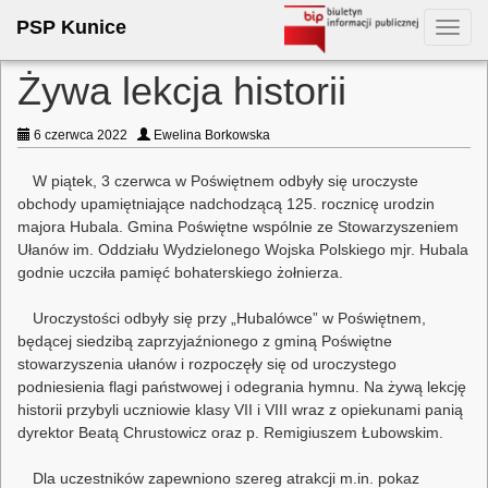
PSP Kunice
Toggl
navig
Żywa lekcja historii
6 czerwca 2022
Ewelina Borkowska
W piątek, 3 czerwca w Poświętnem odbyły się uroczyste
obchody upamiętniające nadchodzącą 125. rocznicę urodzin
majora Hubala. Gmina Poświętne wspólnie ze Stowarzyszeniem
Ułanów im. Oddziału Wydzielonego Wojska Polskiego mjr. Hubala
godnie uczciła pamięć bohaterskiego żołnierza.
Uroczystości odbyły się przy „Hubalówce” w Poświętnem,
będącej siedzibą zaprzyjaźnionego z gminą Poświętne
stowarzyszenia ułanów i rozpoczęły się od uroczystego
podniesienia flagi państwowej i odegrania hymnu. Na żywą lekcję
historii przybyli uczniowie klasy VII i VIII wraz z opiekunami panią
dyrektor Beatą Chrustowicz oraz p. Remigiuszem Łubowskim.
Dla uczestników zapewniono szereg atrakcji m.in. pokaz