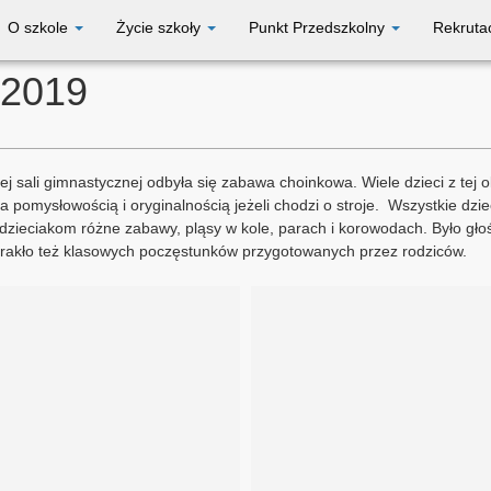
O szkole
Życie szkoły
Punkt Przedszkolny
Rekruta
 2019
 sali gimnastycznej odbyła się zabawa choinkowa. Wiele dzieci z tej oka
a pomysłowością i oryginalnością jeżeli chodzi o stroje. Wszystkie dzie
ł dzieciakom różne zabawy, pląsy w kole, parach i korowodach. Było głoś
brakło też klasowych poczęstunków przygotowanych przez rodziców.