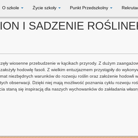
O szkole
Życie szkoły
Punkt Przedszkolny
Rekruta
ION I SADZENIE ROŚLINE
częły wiosenne przebudzenie w kącikach przyrody. Z dużym zaangażowanie
założyły hodowlę fasoli. Z wielkim entuzjazmem przystąpiły do wykon
emat niezbędnych warunków do rozwoju roślin oraz założenie hodowli w 
ch obserwacji. Dzięki niej mają możliwość poznania cyklu rozwoju rośl
ia staną się inspiracją dla naszych wychowanków do zakładania własny