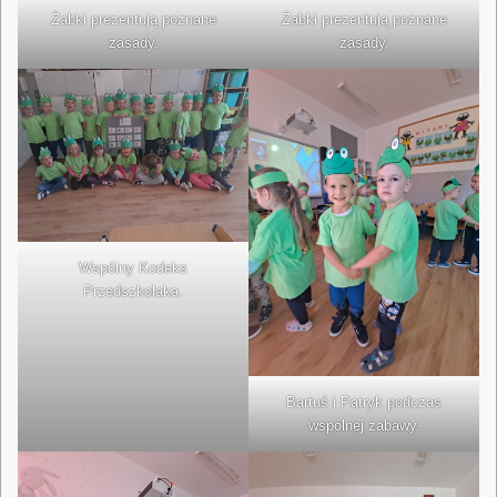
Żabki prezentują poznane
Żabki prezentują poznane
zasady.
zasady.
Wspólny Kodeks
Przedszkolaka.
Bartuś i Patryk podczas
wspólnej zabawy.