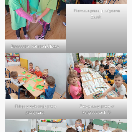
Pierwsza praca plastyczna
Żabek.
Blaneczka, Kalinka i Oliwka.
Chłopcy wykonują pracę
Zaczynamy pracę w
plastyczną.
książeczkach 🙂