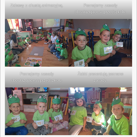
Zabawy z chustą animacyjną.
Poznajemy zasady
obowiązujące w przedszkolu.
Poznajemy zasady
Żabki prezentują poznane
obowiązujące w przedszkolu.
zasady.