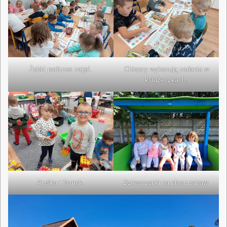
Żabki podczas zajęć.
Chłopcy wykonują zadania w
książeczkach.
Aluśka i Tymek.
Dziewczynki na placu zabaw.