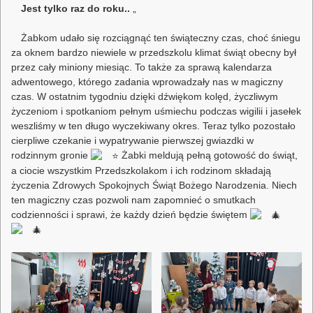
Jest tylko raz do roku..
„
Żabkom udało się rozciągnąć ten świąteczny czas, choć śniegu
za oknem bardzo niewiele w przedszkolu klimat świąt obecny był
przez cały miniony miesiąc. To także za sprawą kalendarza
adwentowego, którego zadania wprowadzały nas w magiczny
czas. W ostatnim tygodniu dzięki dźwiękom kolęd, życzliwym
życzeniom i spotkaniom pełnym uśmiechu podczas wigilii i jasełek
weszliśmy w ten długo wyczekiwany okres. Teraz tylko pozostało
cierpliwe czekanie i wypatrywanie pierwszej gwiazdki w
rodzinnym gronie
Żabki meldują pełną gotowość do świąt,
a ciocie wszystkim Przedszkolakom i ich rodzinom składają
życzenia Zdrowych Spokojnych Świąt Bożego Narodzenia. Niech
ten magiczny czas pozwoli nam zapomnieć o smutkach
codzienności i sprawi, że każdy dzień będzie świętem