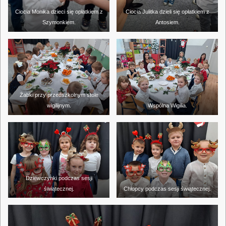
Ciocia Monika dzieci się opłatkiem z
Ciocia Julitka dzieli się opłatkiem z
Szymonkiem.
Antosiem.
Żabki przy przedszkolnym stole
wigilijnym.
Wspólna Wigilia.
Dziewczynki podczas sesji
świątecznej.
Chłopcy podczas sesji świątecznej.