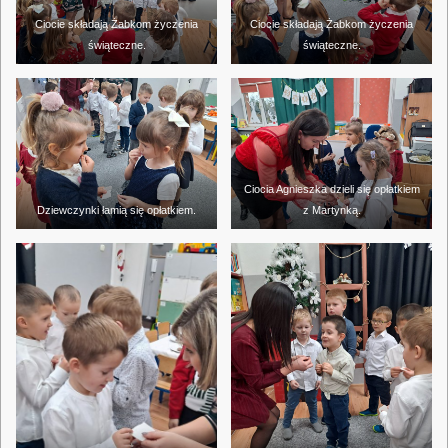
Ciocie składają Żabkom życzenia
Ciocie składają Żabkom życzenia
świąteczne.
świąteczne.
Ciocia Agnieszka dzieli się opłatkiem
Dziewczynki łamią się opłatkiem.
z Martynką.