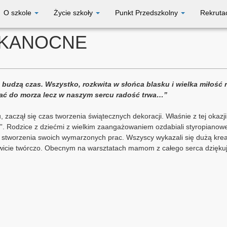
O szkole
Życie szkoły
Punkt Przedszkolny
Rekruta
LKANOCNE
, budzą czas. Wszystko, rozkwita w słońca blasku i wielka miłość 
spać do morza lecz w naszym sercu radość trwa…”
zaczął się czas tworzenia świątecznych dekoracji. Właśnie z tej okazji
”. Rodzice z dziećmi z wielkim zaangażowaniem ozdabiali styropianowe 
 stworzenia swoich wymarzonych prac. Wszyscy wykazali się dużą krea
owicie twórczo. Obecnym na warsztatach mamom z całego serca dzięku