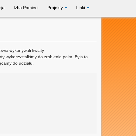
cja
Izba Pamięci
Projekty
Linki
iowie wykonywali kwiaty
y wykorzystaliśmy do zrobienia palm. Była to
ęcamy do udziału.