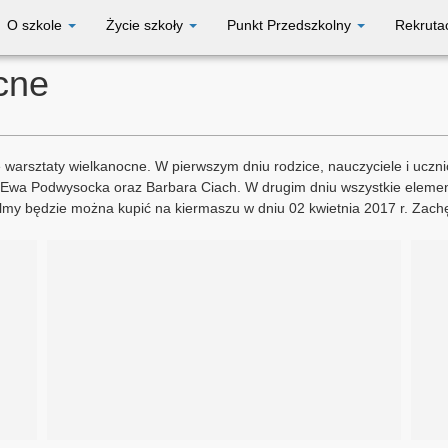
O szkole
Życie szkoły
Punkt Przedszkolny
Rekruta
cne
e warsztaty wielkanocne. W pierwszym dniu rodzice, nauczyciele i uczn
 Ewa Podwysocka oraz Barbara Ciach. W drugim dniu wszystkie element
my będzie można kupić na kiermaszu w dniu 02 kwietnia 2017 r. Zach