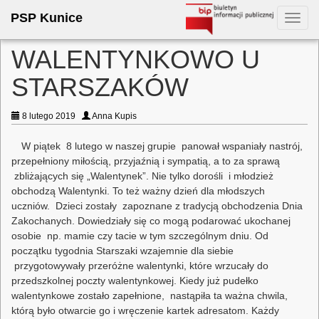
PSP Kunice
Toggl
navig
WALENTYNKOWO U
STARSZAKÓW
8 lutego 2019
Anna Kupis
W piątek 8 lutego w naszej grupie panował wspaniały nastrój,
przepełniony miłością, przyjaźnią i sympatią, a to za sprawą
zbliżających się „Walentynek”. Nie tylko dorośli i młodzież
obchodzą Walentynki. To też ważny dzień dla młodszych
uczniów. Dzieci zostały zapoznane z tradycją obchodzenia Dnia
Zakochanych. Dowiedziały się co mogą podarować ukochanej
osobie np. mamie czy tacie w tym szczególnym dniu. Od
początku tygodnia Starszaki wzajemnie dla siebie
przygotowywały przeróżne walentynki, które wrzucały do
przedszkolnej poczty walentynkowej. Kiedy już pudełko
walentynkowe zostało zapełnione, nastąpiła ta ważna chwila,
którą było otwarcie go i wręczenie kartek adresatom. Każdy