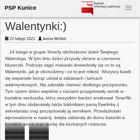
PSP Kunice
Toggl
navig
Walentynki:)
22 lutego 2021
Iwona Wróbel
14 lutego w grupie Smerfy obchodzono dzień Świętego
Walentego. W tym dniu dzieci przyszły ubrane w czerwone
bluzeczki. Podczas zajęć maluszki dowiedziały się co to są
Walentynki, jak je obchodzimy i co to jest miłość. Wszyscy bawili
się wspaniale biorąc udział w zabawach i tańcach
walentynkowych. Nie zabrakło również słodkiego poczęstunku.
Tym razem dzieci wspólnie z ciociami przygotowały sernik w
kształcie serduszka, który wszystkim bardzo smakował. Smerfiki
w tym dniu obdarowały także balonikiem panią Ewelinkę z
sekretariatu oraz poczęstowały ją sernikiem. Przedszkolaki
wprowadzone w nastrój święta zabierały do domu baloniki w
kształcie serca oraz laurkę dla kochanych rodziców.
Wspólne
Wspólne
Wspólne
Wspólne