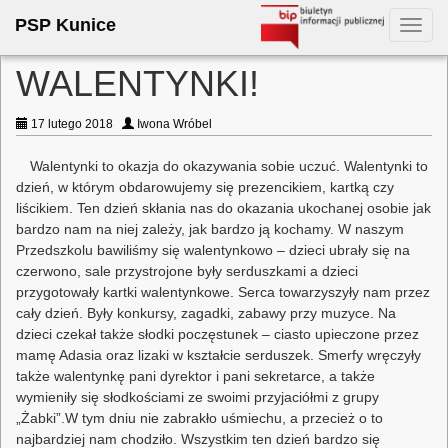
PSP Kunice
Toggl
navig
WALENTYNKI!
17 lutego 2018
Iwona Wróbel
Walentynki to okazja do okazywania sobie uczuć. Walentynki to
dzień, w którym obdarowujemy się prezencikiem, kartką czy
liścikiem. Ten dzień skłania nas do okazania ukochanej osobie jak
bardzo nam na niej zależy, jak bardzo ją kochamy. W naszym
Przedszkolu bawiliśmy się walentynkowo – dzieci ubrały się na
czerwono, sale przystrojone były serduszkami a dzieci
przygotowały kartki walentynkowe. Serca towarzyszyły nam przez
cały dzień. Były konkursy, zagadki, zabawy przy muzyce. Na
dzieci czekał także słodki poczęstunek – ciasto upieczone przez
mamę Adasia oraz lizaki w kształcie serduszek. Smerfy wręczyły
także walentynkę pani dyrektor i pani sekretarce, a także
wymieniły się słodkościami ze swoimi przyjaciółmi z grupy
„Żabki”.W tym dniu nie zabrakło uśmiechu, a przecież o to
najbardziej nam chodziło. Wszystkim ten dzień bardzo się