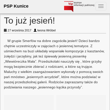
PSP Kunice
Toggl
navig
To już jesień!
27 września 2017
Iwona Wróbel
W grupie Smerfów na dobre zagościła jesień! Dzieci bardzo
chętnie uczestniczyły w zajęciach o jesiennej tematyce. Z
uśmiechem na buzi układały wspaniałe kompozycje z kasztanów,
żołędzi i jarzębiny, jak też śpiewały jesienną piosenkę
„Wiewióreczka Mała”. Przedszkolaki nauczyły się , które grzyby
mogą bezpiecznie zbierać z rodzicami, a które są trujące.
Maluchy z wielkim zaangażowaniem wykonały z pomocą swoich
pań mnóstwo „jesiennych arcydzieł”, które można podziwiać w
naszej przedszkolnej galerii. Rodziców zapraszamy także do
podziwiania naszego „jesiennego kącika przyrody”.