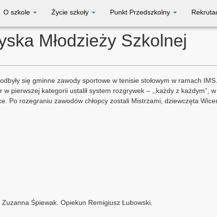
O szkole
Życie szkoły
Punkt Przedszkolny
Rekruta
zyska Młodzieży Szkolnej
 odbyły się gminne zawody sportowe w tenisie stołowym w ramach IMS. 
 w pierwszej kategorii ustalił system rozgrywek – ,,każdy z każdym”, w d
jsce. Po rozegraniu zawodów chłopcy zostali Mistrzami, dziewczęta Wic
s i Zuzanna Śpiewak. Opiekun Remigiusz Łubowski.