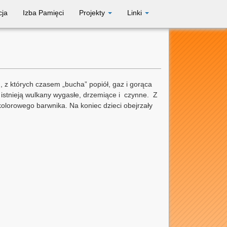
cja
Izba Pamięci
Projekty
Linki
, z których czasem „bucha” popiół, gaz i gorąca
 istnieją wulkany wygasłe, drzemiące i czynne. Z
lorowego barwnika. Na koniec dzieci obejrzały