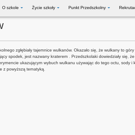
O szkole
Życie szkoły
Punkt Przedszkolny
Rekruta
w
olnego zgłębiały tajemnice wulkanów. Okazało się, że wulkany to góry 
ący spodek, jest nazwany kraterem . Przedszkolaki dowiedziały się, że
ymencie ukazującym wybuch wulkanu używając do tego octu, sody i ko
ane z powyższą tematyką.