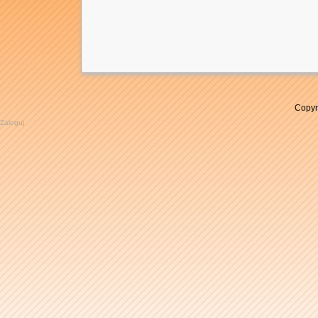
Do dnia 08 
Copyr
Zaloguj