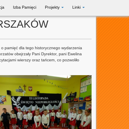
cja
Izba Pamięci
Projekty
Linki
ARSZAKÓW
 o pamięć dla tego historycznego wydarzenia
zatów obejrzały Pani Dyrektor, pani Ewelina
cytacjami wierszy oraz tańcem, co pozwoliło