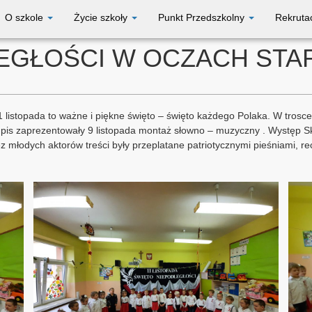
O szkole
Życie szkoły
Punkt Przedszkolny
Rekruta
LEGŁOŚCI W OCZACH ST
listopada to ważne i piękne święto – święto każdego Polaka. W trosce
is zaprezentowały 9 listopada montaż słowno – muzyczny . Występ Skr
 młodych aktorów treści były przeplatane patriotycznymi pieśniami, re