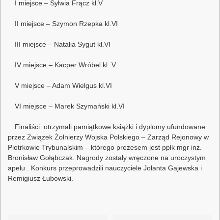
I miejsce – Sylwia Frącz kl.V
II miejsce – Szymon Rzepka kl.VI
III miejsce – Natalia Sygut kl.VI
IV miejsce – Kacper Wróbel kl. V
V miejsce – Adam Wielgus kl.VI
VI miejsce – Marek Szymański kl.VI
Finaliści otrzymali pamiątkowe książki i dyplomy ufundowane
przez Związek Żołnierzy Wojska Polskiego – Zarząd Rejonowy w
Piotrkowie Trybunalskim – którego prezesem jest ppłk mgr inż.
Bronisław Gołąbczak. Nagrody zostały wręczone na uroczystym
apelu . Konkurs przeprowadzili nauczyciele Jolanta Gajewska i
Remigiusz Łubowski.