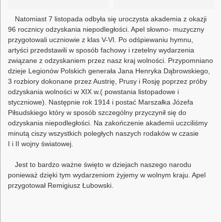
Natomiast 7 listopada odbyła się uroczysta akademia z okazji
96 rocznicy odzyskania niepodległości. Apel słowno- muzyczny
przygotowali uczniowie z klas V-VI. Po odśpiewaniu hymnu,
artyści przedstawili w sposób fachowy i rzetelny wydarzenia
związane z odzyskaniem przez nasz kraj wolności. Przypomniano
dzieje Legionów Polskich generała Jana Henryka Dąbrowskiego,
3 rozbiory dokonane przez Austrię, Prusy i Rosję poprzez próby
odzyskania wolności w XIX w.( powstania listopadowe i
styczniowe). Następnie rok 1914 i postać Marszałka Józefa
Piłsudskiego który w sposób szczególny przyczynił się do
odzyskania niepodległości. Na zakończenie akademii uczciliśmy
minutą ciszy wszystkich poległych naszych rodaków w czasie
I i II wojny światowej.
Jest to bardzo ważne święto w dziejach naszego narodu
ponieważ dzięki tym wydarzeniom żyjemy w wolnym kraju. Apel
przygotował Remigiusz Łubowski.