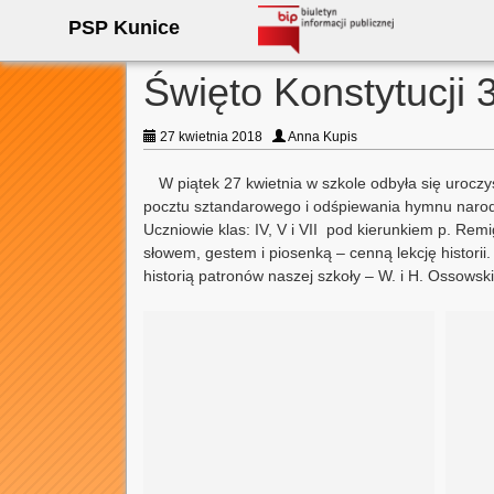
PSP Kunice
Święto Konstytucji 
27 kwietnia 2018
Anna Kupis
W piątek 27 kwietnia w szkole odbyła się urocz
pocztu sztandarowego i odśpiewania hymnu narodow
Uczniowie klas: IV, V i VII pod kierunkiem p. Rem
słowem, gestem i piosenką – cenną lekcję historii.
historią patronów naszej szkoły – W. i H. Ossows