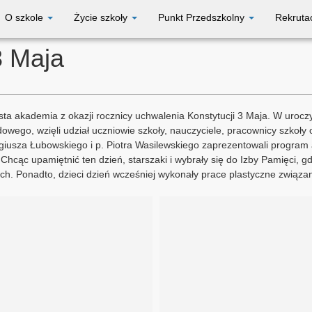
O szkole
Życie szkoły
Punkt Przedszkolny
Rekruta
3 Maja
ysta akademia z okazji rocznicy uchwalenia Konstytucji 3 Maja. W uroc
ego, wzięli udział uczniowie szkoły, nauczyciele, pracownicy szkoły 
igiusza Łubowskiego i p. Piotra Wasilewskiego zaprezentowali program 
 Chcąc upamiętnić ten dzień, starszaki i wybrały się do Izby Pamięci, 
kich. Ponadto, dzieci dzień wcześniej wykonały prace plastyczne związ