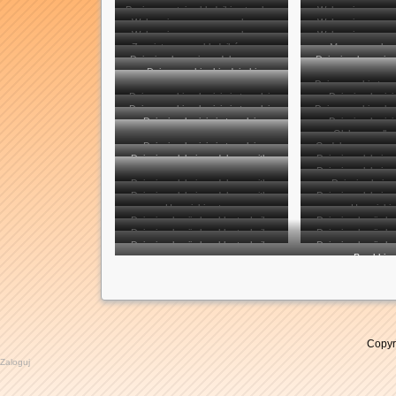
Pani prezentuje składniki potrzebne
Wykonujemy masę
Wykonujemy masę porcelanową
Wykonujemy masę
do wykonania masy porcelanowej
Wykonujemy masę porcelanową
Wykonujemy masę
Zagniatamy ze składników masę
Masa porcelan
Dzieci wykrawają ozdoby z masy
Dzieci wykrawają
Dziewczynki robią dziurki
Dziewczynki stemp
Dziewczynki wykrajają i stemplują
Dzieci wykrajają
ozdo
Dziewczynki wykrajają i stemplują
Dziewczynki wykraj
wykrojone ozdoby
wykrojone
Dzieci wykrajają i stemplują
Dzieci wykrajają
wykrojone ozdoby
wykrojone
Olek rozwałk
wykrojone ozdoby
wykrojone
Dzieci wykrajają i stemplują
Ozdoby z masy po
porcela
Dzieci nawlekają ozdoby na nitkę
Dzieci nawlekają 
wykrojone ozdoby
wyschni
Dzieci nawlekają 
Dzieci nawlekają ozdoby na nitkę
Dzieci pakują 
Dzieci nawlekają ozdoby na nitkę
Dzieci nawlekają 
torebe
Upominki gotowe
Upominki 
Dzieci wykoniją bombkę techniką
Dzieci wykoniją b
Dzieci wykoniją bombkę techniką
Dzieci wykoniją b
decupage
decup
Dzieci wykoniją bombkę techniką
Dzieci wykoniją b
decupage
decup
Bombki g
decupage
decup
Copyr
Zaloguj