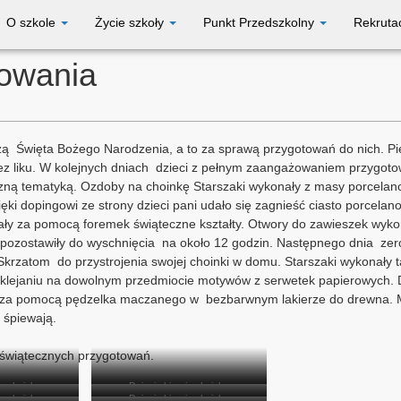
O szkole
Życie szkoły
Punkt Przedszkolny
Rekruta
towania
zą Święta Bożego Narodzenia, a to za sprawą przygotowań do nich. P
 bez liku. W kolejnych dniach dzieci z pełnym zaangażowaniem przygot
ą tematyką. Ozdoby na choinkę Starszaki wykonały z masy porcelanowe
zięki dopingowi ze strony dzieci pani udało się zagnieść ciasto porcel
nały za pomocą foremek świąteczne kształty. Otwory do zawieszek wyk
i pozostawiły do wyschnięcia na około 12 godzin. Następnego dnia zer
Skrzatom do przystrojenia swojej choinki w domu. Starszaki wykonały
klejaniu na dowolnym przedmiocie motywów z serwetek papierowych. D
u za pomocą pędzelka maczanego w bezbarwnym lakierze do drewna. Mal
 śpiewają.
c świątecznych przygotowań.
ją choinkę
Dzieci ubierają choinkę
ją choinkę
Dzieci ubierają choinkę