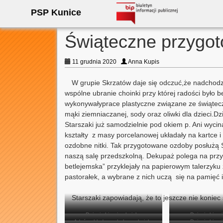
PSP Kunice
Świąteczne przygo
11 grudnia 2020
Anna Kupis
W grupie Skrzatów daje się odczuć,że nadchod
wspólne ubranie choinki przy której radości było
wykonywałyprace plastyczne związane ze świąteczn
mąki ziemniaczanej, sody oraz oliwki dla dzieci.D
Starszaki już samodzielnie pod okiem p. Ani wyci
kształty z masy porcelanowej układały na kartce 
ozdobne nitki. Tak przygotowane ozdoby posłużą 
naszą salę przedszkolną. Dekupaż polega na przy
betlejemska” przyklejały na papierowym talerzyk
pastorałek, a wybrane z nich uczą się na pamięć i
Starszaki zapowiadają, że to jeszcze nie konie
Dzieci ubierają choinkę
Dzieci ubiera
Adaś zakłada czubek na choinkę
Dzieci ubiera