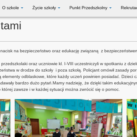
O szkole
Życie szkoły
Punkt Przedszkolny
Rekruta
ntami
 nacisk na bezpieczeństwo oraz edukację związaną z bezpieczeństwem
zedszkolaki oraz uczniowie kl. I-VIII uczestniczyli w spotkaniu z dziel
ństwa w drodze do szkoły i poza szkołą. Policjant omówił zasady porus
ą elementy odblaskowe, które każdy uczeń powinien posiadać. Dzieci czy
dawały bardzo dużo pytań.Mamy nadzieję, że dzięki takim edukacyjnym 
do której zawsze i w każdej sytuacji można zwrócić się o pomoc.