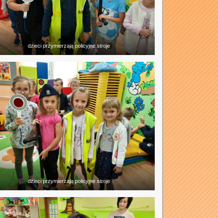
dzieci przymierzają policyjne stroje
dzieci przymierzają policyjne stroje