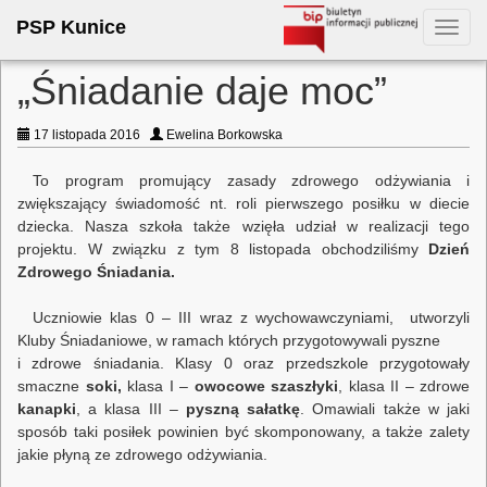
PSP Kunice
Toggl
navig
„Śniadanie daje moc”
17 listopada 2016
Ewelina Borkowska
To program promujący zasady zdrowego odżywiania i
zwiększający świadomość nt. roli pierwszego posiłku w diecie
dziecka. Nasza szkoła także wzięła udział w realizacji tego
projektu. W związku z tym 8 listopada obchodziliśmy
Dzień
Zdrowego Śniadania.
Uczniowie klas 0 – III wraz z wychowawczyniami, utworzyli
Kluby Śniadaniowe, w ramach których przygotowywali pyszne
i zdrowe śniadania. Klasy 0 oraz przedszkole przygotowały
smaczne
soki,
klasa I –
owocowe szaszłyki
, klasa II – zdrowe
kanapki
, a klasa III –
pyszną sałatkę
. Omawiali także w jaki
sposób taki posiłek powinien być skomponowany, a także zalety
jakie płyną ze zdrowego odżywiania.