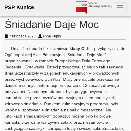
PSP Kunice
Toggl
navig
Śniadanie Daje Moc
7 listopada 2023
Anna Kupis
Dnia 7 listopada b.r. uczniowie
klasy O -III
przyłączyli się do
Ogólnopolskiej Akcji Edukacyjnej „Śniadanie Daje Moc”
organizowanej w ramach Europejskiego Dnia Zdrowego
Jedzenia i Gotowania. Dzieci przygotowując się do
tak zacnego
dnia
uczestniczyły w zajęciach edukacyjnych – prowadzonych
przez wychowawców tych klas. Miały one na celu przekazanie
dzieciom cennych informacji w oparciu o 12 zasad zdrowego
odżywiania. Następnym etapem było przygotowywanie
samodzielnie przez uczniów pod czujnym okiem nauczycieli,
zdrowego śniadania. Punktem kulminacyjnym programu, było
wspólne spożywanie śniadania na sali gimnastycznej. Na
„stolikach śniadaniowych” zobaczyć można było kolorowe
kanapki, przeróżne warzywne sałatki oraz niesamowicie
zachęcające szaszłyki, chrupiące tosty i świeże soki. Znalazło się