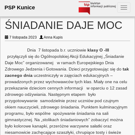
PSP Kunice
Toggl
navig
ŚNIADANIE DAJE MOC
7 listopada 2023
Anna Kupis
Dnia 7 listopada b.r. uczniowie
klasy O -III
przyłączyli się do Ogólnopolskiej Akcji Edukacyjnej „Śniadanie
Daje Moc” organizowanej w ramach Europejskiego Dnia
Zdrowego Jedzenia i Gotowania. Dzieci przygotowując się do
tak
zacnego dnia
uczestniczyły w zajęciach edukacyjnych –
prowadzonych przez wychowawców tych klas. Miały one na celu
przekazanie dzieciom cennych informacji w oparciu o 12 zasad
zdrowego odżywiania. Następnym etapem było
przygotowywanie samodzielnie przez uczniów pod czujnym
okiem nauczycieli, zdrowego śniadania. Punktem kulminacyjnym
programu, było wspólne spożywanie śniadania na sali
gimnastycznej. Na „stolikach śniadaniowych” zobaczyć można
było kolorowe kanapki, przeróżne warzywne sałatki oraz
niesamowicie zachęcające szaszłyki, chrupiące tosty i świeże