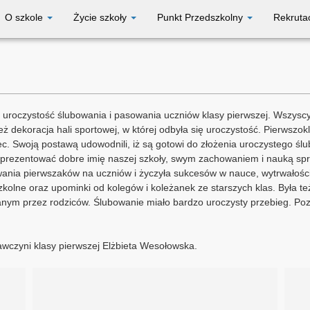
O szkole
Życie szkoły
Punkt Przedszkolny
Rekruta
e uroczystość ślubowania i pasowania uczniów klasy pierwszej. Wszyscy
eż dekoracja hali sportowej, w której odbyła się uroczystość. Pierwszok
ec. Swoją postawą udowodnili, iż są gotowi do złożenia uroczystego ślub
eprezentować dobre imię naszej szkoły, swym zachowaniem i nauką spr
ania pierwszaków na uczniów i życzyła sukcesów w nauce, wytrwałości 
szkolne oraz upominki od kolegów i koleżanek ze starszych klas. Była t
nym przez rodziców. Ślubowanie miało bardzo uroczysty przebieg. Poz
wczyni klasy pierwszej Elżbieta Wesołowska.