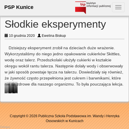
PSP Kunice
Toggl
navig
Słodkie eksperymenty
10 grudnia 2020
Ewelina Biskup
Dzisiejszy eksperyment zrobił na dzieciach duże wrażenie.
Wykorzystaliśmy do niego jedno opakowanie cukierków Skittles,
wodę oraz talerz. Przedszkolaki ułożyły cukierki w kształcie
okręgu wokół rantu talerza. Następnie dolały wody i obserwowały
w jaki sposób powstaje tęcza na talerzu. Dowiedziały się również,
że żywność często przepełniona jest cukrem i barwnikami, które
nie są zdrowe dla naszego organizmu. To była pouczająca lekcja.
Przedszkolaki
Przedszkolaki
Przedszkolaki
Przedszkolaki
Kolorowa
układają
obserwują
obserwują
obserwują
tęcza
cukierki
wynik
wynik
wynik
z
na
eksperymentu
eksperymentu
eksperymentu
cukierków
Copyright © 2026 Publiczna Szkoła Podstawowa im. Wandy i Henryka
talerzyku
Ossowskich w Kunicach
Zaloguj