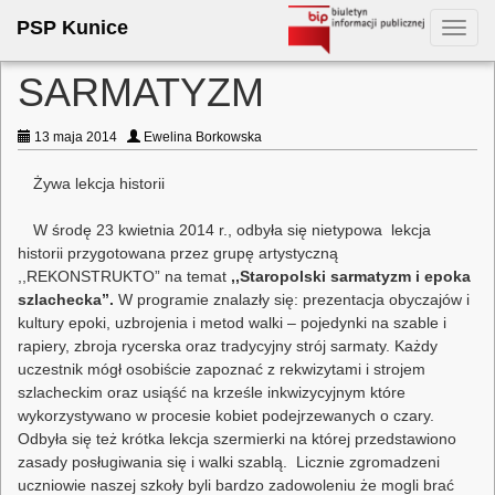
PSP Kunice
Toggl
navig
SARMATYZM
13 maja 2014
Ewelina Borkowska
Żywa lekcja historii
W środę 23 kwietnia 2014 r., odbyła się nietypowa lekcja
historii przygotowana przez grupę artystyczną
,,REKONSTRUKTO” na temat
,,Staropolski sarmatyzm i epoka
szlachecka”.
W programie znalazły się: prezentacja obyczajów i
kultury epoki, uzbrojenia i metod walki – pojedynki na szable i
rapiery, zbroja rycerska oraz tradycyjny strój sarmaty. Każdy
uczestnik mógł osobiście zapoznać z rekwizytami i strojem
szlacheckim oraz usiąść na krześle inkwizycyjnym które
wykorzystywano w procesie kobiet podejrzewanych o czary.
Odbyła się też krótka lekcja szermierki na której przedstawiono
zasady posługiwania się i walki szablą. Licznie zgromadzeni
uczniowie naszej szkoły byli bardzo zadowoleniu że mogli brać