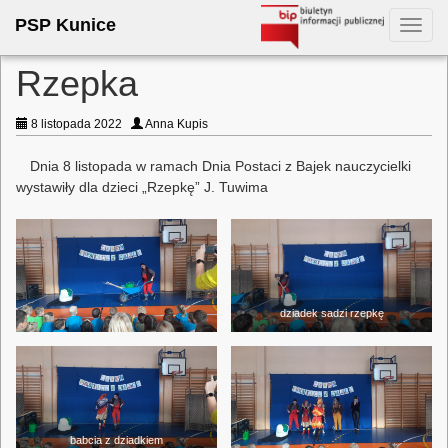
PSP Kunice
Toggl
navig
Rzepka
8 listopada 2022
Anna Kupis
Dnia 8 listopada w ramach Dnia Postaci z Bajek nauczycielki
wystawiły dla dzieci „Rzepkę” J. Tuwima
dziadek sadzi rzepkę
babcia z dziadkiem