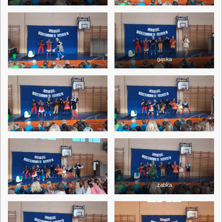
gąska
żabka