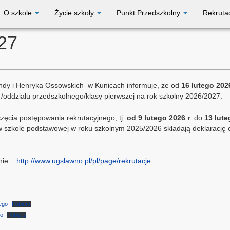
O szkole
Życie szkoły
Punkt Przedszkolny
Rekruta
27
andy i Henryka Ossowskich w Kunicach informuje, że od
16 lutego 202
/oddziału przedszkolnego/klasy pierwszej na rok szkolny 2026/2027.
zęcia postępowania rekrutacyjnego, tj.
od 9 lutego 2026 r
. do
13 lute
w szkole podstawowej w roku szkolnym 2025/2026 składają deklaracj
ronie:
http://www.ugslawno.pl/pl/page/rekrutacje
ego
Pobierz
go
Pobierz