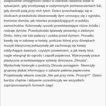
zwiększenie umiejętności dzieci w zakresie radzenia sobie w
sytuacjach, gdy przebywają w zadymionych pomieszczeniach lub,
gdy dorośli palą przy nich tytoń. Dzieci przechadzając się w
okolicach przedszkola obserwowały dym unoszący się z ogniska,
kominów domów, jak również przejeżdżających w pobliżu
samochodów. Kolorowały rysunki przedstawiające różne źródła i
rodzaje dymów. Przedszkolaki śpiewały piosenkę o zielonym
Dinku, który nie lubi palaczy i ucieka przed dymem. Ponadto
bawiły się w zabawę w kwiaty, podczas której przy dźwiękach
muzyki klasycznej pokazywały jak zachowują się kwiaty
oddychające świeżym, czystym powietrzem, a jak kiedy ktoś
nagle wtargnął do ogrodu i zapalił papierosa. Wykonywały prace
plastyczne przedstawiające sylwetę dinozaura „Dinusia”.
Wysłuchały historyjki o podróży Dinusia pociągiem. Stworzyły
grupowy plakat informujący o zakazie palenia papierosów.
Projektowały własne znaczki „Nie pal przy mnie. Proszę!!!”. Dzieci
bardzo chętnie i aktywnie uczestniczyły we wszystkich
zaproponowanych formach zajęć.