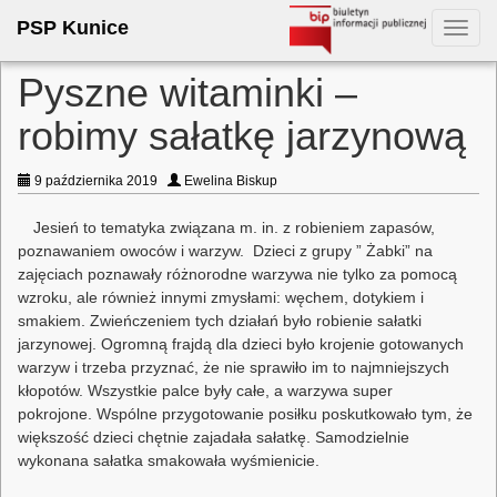
PSP Kunice
Toggl
navig
Pyszne witaminki –
robimy sałatkę jarzynową
9 października 2019
Ewelina Biskup
Jesień to tematyka związana m. in. z robieniem zapasów,
poznawaniem owoców i warzyw. Dzieci z grupy ” Żabki” na
zajęciach poznawały różnorodne warzywa nie tylko za pomocą
wzroku, ale również innymi zmysłami: węchem, dotykiem i
smakiem. Zwieńczeniem tych działań było robienie sałatki
jarzynowej. Ogromną frajdą dla dzieci było krojenie gotowanych
warzyw i trzeba przyznać, że nie sprawiło im to najmniejszych
kłopotów. Wszystkie palce były całe, a warzywa super
pokrojone. Wspólne przygotowanie posiłku poskutkowało tym, że
większość dzieci chętnie zajadała sałatkę. Samodzielnie
wykonana sałatka smakowała wyśmienicie.