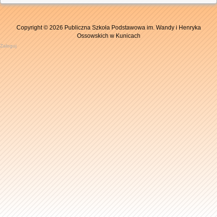
rzeżuchy
przyrodniczy
rzeżuchy
wiosenne
wiosenne
kwiaty
kwiaty
grupy „Żabki”
kwiaty
kwiaty
Copyright © 2026 Publiczna Szkoła Podstawowa im. Wandy i Henryka
Ossowskich w Kunicach
Zaloguj