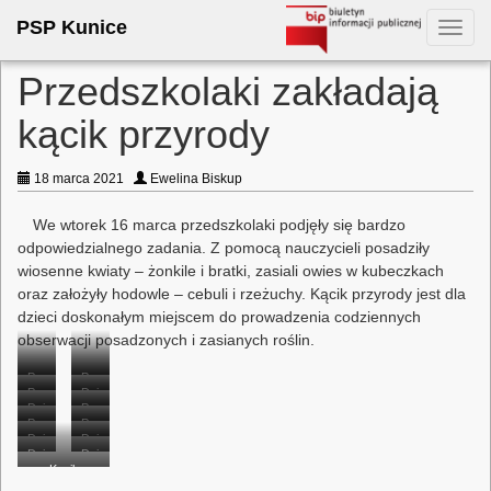
PSP Kunice
Toggl
navig
Przedszkolaki zakładają
kącik przyrody
18 marca 2021
Ewelina Biskup
We wtorek 16 marca przedszkolaki podjęły się bardzo
odpowiedzialnego zadania. Z pomocą nauczycieli posadziły
wiosenne kwiaty – żonkile i bratki, zasiali owies w kubeczkach
oraz założyły hodowle – cebuli i rzeżuchy. Kącik przyrody jest dla
dzieci doskonałym miejscem do prowadzenia codziennych
obserwacji posadzonych i zasianych roślin.
Przedszkolaki
Przedszkolaki
Przedszkolaki
Dzieci
zakładają
zakładają
Dzieci
Przedszkolaki
zakładają
sieją
hodowlę
Przedszkolaki
hodowlę
Przedszkolaki
sieją
zakładają
hodowlę
Dzieci
owies
Dzieci
cebuli
zakładają
cebuli
zakładają
owies
Dzieci
hodowlę
Dzieci
cebuli
sadzą
sadzą
hodowlę
Kącik
hodowlę
sadzą
rzeżuchy
sadzą
wiosenne
wiosenne