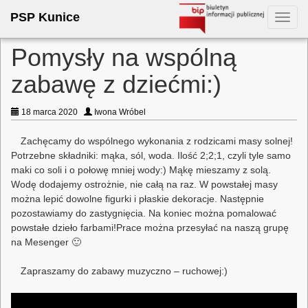
PSP Kunice
Toggl
navig
Pomysły na wspólną
zabawę z dziećmi:)
18 marca 2020
Iwona Wróbel
Zachęcamy do wspólnego wykonania z rodzicami masy solnej!
Potrzebne składniki: mąka, sól, woda. Ilość 2;2;1, czyli tyle samo
maki co soli i o połowę mniej wody:) Mąkę mieszamy z solą.
Wodę dodajemy ostrożnie, nie całą na raz. W powstałej masy
można lepić dowolne figurki i płaskie dekoracje. Następnie
pozostawiamy do zastygnięcia. Na koniec można pomalować
powstałe dzieło farbami!Prace można przesyłać na naszą grupę
na Mesenger 🙂
Zapraszamy do zabawy muzyczno – ruchowej:)