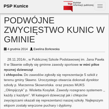
PSP Kunice
Toggl
navig
PODWÓJNE
ZWYCIĘSTWO KUNIC W
GMINIE
4 grudnia 2014
Ewelina Borkowska
28.11.2014r., w Publicznej Szkole Podstawowej im. Jana Pawła
II w Sławnie odbyły się gminne zawody sportowe
w mini piłce
ręcznej dziewcząt
i chłopców.
Do zawodów zgłosiły się reprezentacje 5 szkół z
terenu gminy Sławno. Uroczystego otwarcia dokonali dyrektor
szkoły p. Marzenna Skowrońska oraz prezes MUKS
,,Olimpijczyk” p. Wioletta Kosylak. Zawody rozegrano systemem ,,
każdy z każdym”. W kategorii dziewcząt jak i chłopców
zwycięzcami okazali się reprezentanci naszej szkoły. Najlepszym
ekipom zostały wręczone puchary i dyplomy.