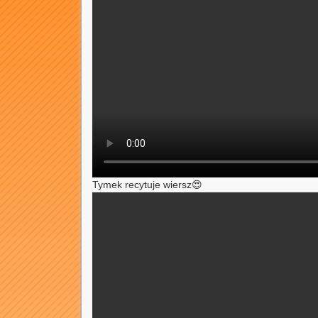
Tymek recytuje wiersz😍