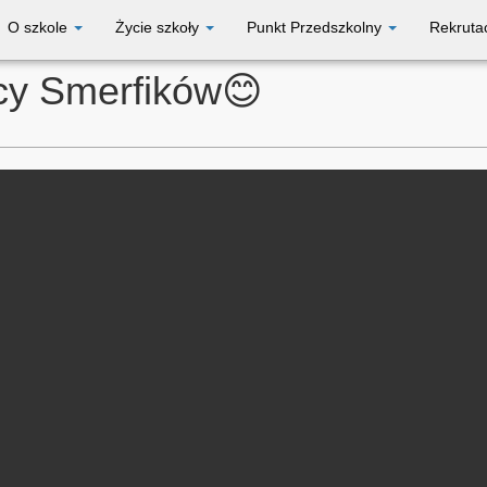
O szkole
Życie szkoły
Punkt Przedszkolny
Rekruta
y Smerfików😊