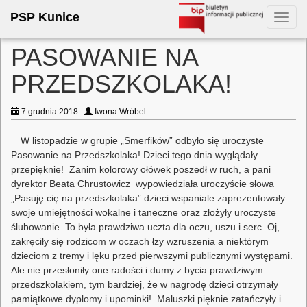
PSP Kunice
Toggl
navig
PASOWANIE NA
PRZEDSZKOLAKA!
7 grudnia 2018
Iwona Wróbel
W listopadzie w grupie „Smerfików” odbyło się uroczyste
Pasowanie na Przedszkolaka! Dzieci tego dnia wyglądały
przepięknie! Zanim kolorowy ołówek poszedł w ruch, a pani
dyrektor Beata Chrustowicz wypowiedziała uroczyście słowa
„Pasuję cię na przedszkolaka” dzieci wspaniale zaprezentowały
swoje umiejętności wokalne i taneczne oraz złożyły uroczyste
ślubowanie. To była prawdziwa uczta dla oczu, uszu i serc. Oj,
zakręciły się rodzicom w oczach łzy wzruszenia a niektórym
dzieciom z tremy i lęku przed pierwszymi publicznymi występami.
Ale nie przesłoniły one radości i dumy z bycia prawdziwym
przedszkolakiem, tym bardziej, że w nagrodę dzieci otrzymały
pamiątkowe dyplomy i upominki! Maluszki pięknie zatańczyły i