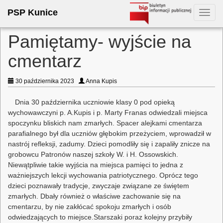
PSP Kunice
Toggl
navig
Pamiętamy- wyjście na
cmentarz
30 października 2023
Anna Kupis
Dnia 30 października uczniowie klasy 0 pod opieką
wychowawczyni p. A.Kupis i p. Marty Franas odwiedzali miejsca
spoczynku bliskich nam zmarłych. Spacer alejkami cmentarza
parafialnego był dla uczniów głębokim przeżyciem, wprowadził w
nastrój refleksji, zadumy. Dzieci pomodliły się i zapaliły znicze na
grobowcu Patronów naszej szkoły W. i H. Ossowskich.
Niewątpliwie takie wyjścia na miejsca pamięci to jedna z
ważniejszych lekcji wychowania patriotycznego. Oprócz tego
dzieci poznawały tradycje, zwyczaje związane ze świętem
zmarłych. Dbały również o właściwe zachowanie się na
cmentarzu, by nie zakłócać spokoju zmarłych i osób
odwiedzających to miejsce.Starszaki poraz kolejny przybiły