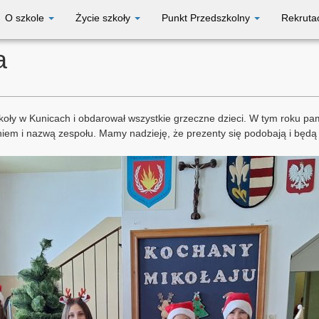
O szkole
Życie szkoły
Punkt Przedszkolny
Rekruta
a
zkoły w Kunicach i obdarował wszystkie grzeczne dzieci. W tym roku pa
em i nazwą zespołu. Mamy nadzieję, że prezenty się podobają i będą sł