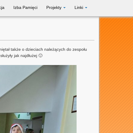
cja
Izba Pamięci
Projekty
Linki
miętał także o dzieciach należących do zespołu
użyły jak najdłużej 🙂