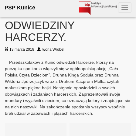
PSP Kunice
Toggl
navig
ODWIEDZINY
HARCERZY.
13 marca 2018
Iwona Wróbel
Przedszkolaków z Kunic odwiedzili Harcerze, którzy na
początku spotkania włączyli się w ogólnopolską akcję „Cała
Polska Czyta Dzieciom”. Druhna Kinga Soduła oraz Druhna
Wiktoria Jędrzejczyk wraz z Druhem Kacprem Melką czytali
maluszkom piękne bajki. Następnie opowiedzieli o swoich
obowiązkach i zadaniach harcerskich. Zaprezentowali swoje
mundury i wyjaśnili dzieciom, co oznaczają kolory i znajdujące się
na nich naszywki. Na zakończenie spotkania wszyscy wspólnie
brali udział w zabawach i pląsach harcerskich.