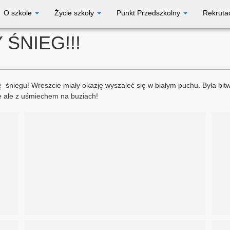
O szkole
Życie szkoły
Punkt Przedszkolny
Rekruta
ŚNIEG!!!
ę śniegu! Wreszcie miały okazję wyszaleć się w białym puchu. Była bit
ne ale z uśmiechem na buziach!