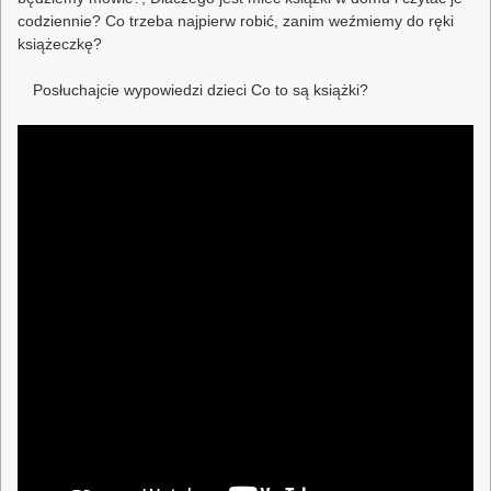
codziennie? Co trzeba najpierw robić, zanim weźmiemy do ręki
książeczkę?
Posłuchajcie wypowiedzi dzieci Co to są książki?