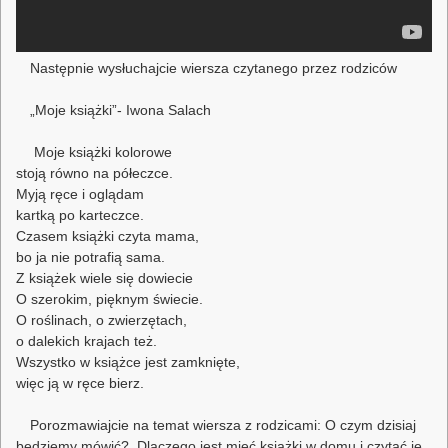
Następnie wysłuchajcie wiersza czytanego przez rodziców
„Moje książki”- Iwona Salach
Moje książki kolorowe
stoją równo na półeczce.
Myją ręce i oglądam
kartką po karteczce.
Czasem książki czyta mama,
bo ja nie potrafią sama.
Z książek wiele się dowiecie
O szerokim, pięknym świecie.
O roślinach, o zwierzętach,
o dalekich krajach też.
Wszystko w książce jest zamknięte,
więc ją w ręce bierz.
Porozmawiajcie na temat wiersza z rodzicami: O czym dzisiaj
będziemy mówić?, Dlaczego jest mieć książki w domu i czytać je