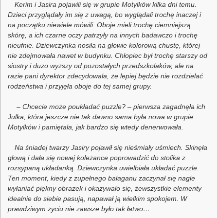
Kerim i Jasira pojawili się w grupie Motylków kilka dni temu.
Dzieci przyglądały im się z uwagą, bo wyglądali trochę inaczej i
na początku niewiele mówili. Oboje mieli trochę ciemniejszą
skórę, a ich czarne oczy patrzyły na innych badawczo i trochę
nieufnie. Dziewczynka nosiła na głowie kolorową chustę, której
nie zdejmowała nawet w budynku. Chłopiec był trochę starszy od
siostry i dużo wyższy od pozostałych przedszkolaków, ale na
razie pani dyrektor zdecydowała, że lepiej będzie nie rozdzielać
rodzeństwa i przyjęła oboje do tej samej grupy.
– Chcecie może poukładać puzzle? – pierwsza zagadnęła ich
Julka, która jeszcze nie tak dawno sama była nowa w grupie
Motylków i pamiętała, jak bardzo się wtedy denerwowała.
Na śniadej twarzy Jasiry pojawił się nieśmiały uśmiech. Skinęła
głową i dała się nowej koleżance poprowadzić do stolika z
rozsypaną układanką. Dziewczynka uwielbiała układać puzzle.
Ten moment, kiedy z zupełnego bałaganu zaczynał się nagle
wyłaniać piękny obrazek i okazywało się, żewszystkie elementy
idealnie do siebie pasują, napawał ją wielkim spokojem. W
prawdziwym życiu nie zawsze było tak łatwo…