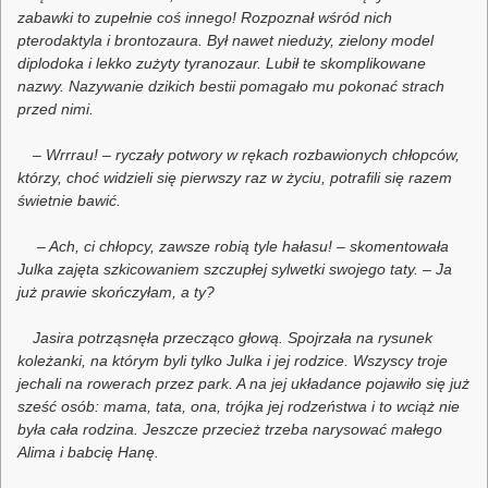
zabawki to zupełnie coś innego! Rozpoznał wśród nich
pterodaktyla i brontozaura. Był nawet nieduży, zielony model
diplodoka i lekko zużyty tyranozaur. Lubił te skomplikowane
nazwy. Nazywanie dzikich bestii pomagało mu pokonać strach
przed nimi.
– Wrrrau! – ryczały potwory w rękach rozbawionych chłopców,
którzy, choć widzieli się pierwszy raz w życiu, potrafili się razem
świetnie bawić.
– Ach, ci chłopcy, zawsze robią tyle hałasu! – skomentowała
Julka zajęta szkicowaniem szczupłej sylwetki swojego taty. – Ja
już prawie skończyłam, a ty?
Jasira potrząsnęła przecząco głową. Spojrzała na rysunek
koleżanki, na którym byli tylko Julka i jej rodzice. Wszyscy troje
jechali na rowerach przez park. A na jej układance pojawiło się już
sześć osób: mama, tata, ona, trójka jej rodzeństwa i to wciąż nie
była cała rodzina. Jeszcze przecież trzeba narysować małego
Alima i babcię Hanę.