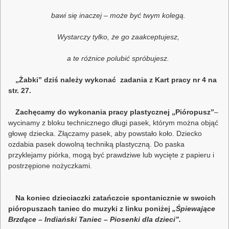
bawi się inaczej – może być twym kolegą.
Wystarczy tylko, że go zaakceptujesz,
a te różnice polubić spróbujesz.
„Żabki” dziś należy wykonać zadania z
Kart pracy nr 4 na
str. 27.
Zachęcamy do wykonania pracy plastycznej „Pióropusz”
–
wycinamy z bloku technicznego długi pasek, którym można objąć
głowę dziecka. Złączamy pasek, aby powstało koło. Dziecko
ozdabia pasek dowolną techniką plastyczną. Do paska
przyklejamy piórka, mogą być prawdziwe lub wycięte z papieru i
postrzępione nożyczkami.
Na koniec dzieciaczki zatańczcie spontanicznie w swoich
pióropuszach taniec do muzyki z linku poniżej
„Śpiewające
Brzdące – Indiański Taniec – Piosenki dla dzieci”.