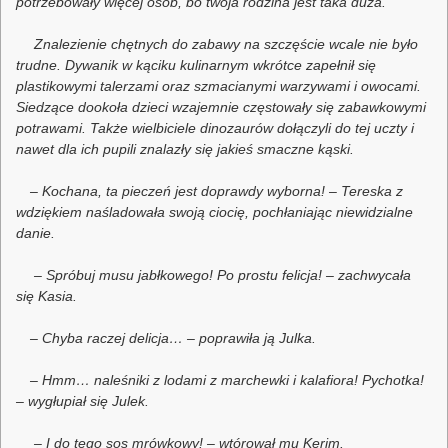
potrzebowały więcej osób, bo twoja rodzina jest taka duża.
Znalezienie chętnych do zabawy na szczęście wcale nie było
trudne. Dywanik w kąciku kulinarnym wkrótce zapełnił się
plastikowymi talerzami oraz szmacianymi warzywami i owocami.
Siedzące dookoła dzieci wzajemnie częstowały się zabawkowymi
potrawami. Także wielbiciele dinozaurów dołączyli do tej uczty i
nawet dla ich pupili znalazły się jakieś smaczne kąski.
– Kochana, ta pieczeń jest doprawdy wyborna! – Tereska z
wdziękiem naśladowała swoją ciocię, pochłaniając niewidzialne
danie.
– Spróbuj musu jabłkowego! Po prostu felicja! – zachwycała
się Kasia.
– Chyba raczej delicja… – poprawiła ją Julka.
– Hmm… naleśniki z lodami z marchewki i kalafiora! Pychotka!
– wygłupiał się Julek.
– I do tego sos mrówkowy! – wtórował mu Kerim.