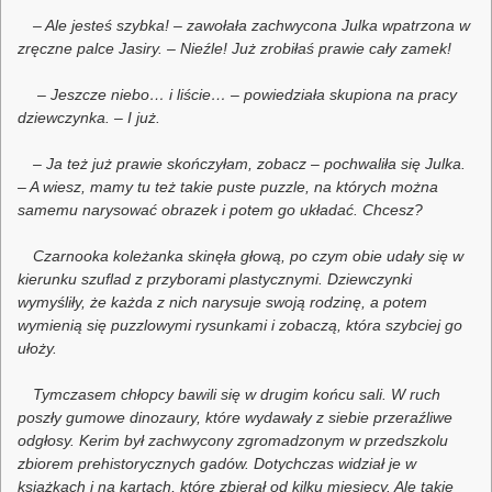
– Ale jesteś szybka! – zawołała zachwycona Julka wpatrzona w
zręczne palce Jasiry. – Nieźle! Już zrobiłaś prawie cały zamek!
– Jeszcze niebo… i liście… – powiedziała skupiona na pracy
dziewczynka. – I już.
– Ja też już prawie skończyłam, zobacz – pochwaliła się Julka.
– A wiesz, mamy tu też takie puste puzzle, na których można
samemu narysować obrazek i potem go układać. Chcesz?
Czarnooka koleżanka skinęła głową, po czym obie udały się w
kierunku szuflad z przyborami plastycznymi. Dziewczynki
wymyśliły, że każda z nich narysuje swoją rodzinę, a potem
wymienią się puzzlowymi rysunkami i zobaczą, która szybciej go
ułoży.
Tymczasem chłopcy bawili się w drugim końcu sali. W ruch
poszły gumowe dinozaury, które wydawały z siebie przeraźliwe
odgłosy. Kerim był zachwycony zgromadzonym w przedszkolu
zbiorem prehistorycznych gadów. Dotychczas widział je w
książkach i na kartach, które zbierał od kilku miesięcy. Ale takie