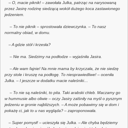
– O, macie piknik! – zawołała Julka, patrząc na narysowaną
przez Jasirę rodzinę siedzącą wokół dużego koca zastawionego
jedzeniem.
– To nie piknik – sprostowała dziewczynka. – To nasz
normalny obiad, w domu.
– A gdzie stół i krzesła?
– Nie ma. Siedzimy na podłodze – wyjaśniła Jasira.
– Ale wam fajnie! Na mnie mama by krzyczała, że nie siedzę
przy stole i kruszę na podłogę. To niesprawiedliwe! – oceniła
Julka. – I jeszcze w dodatku macie naleśniki…
– To nie są naleśniki, to pita. Taki arabski chleb. Maczamy go
w hummusie albo oliwie – oczy Jasiry zalśniły na myśl o pysznym
jedzeniu w gronie najbliższych. – A może pobawimy się w dom i
pokażę ci, jak to u nas wygląda? – zaproponowała.
– Super pomysł! – ucieszyła się Julka. – Ale chyba będziemy