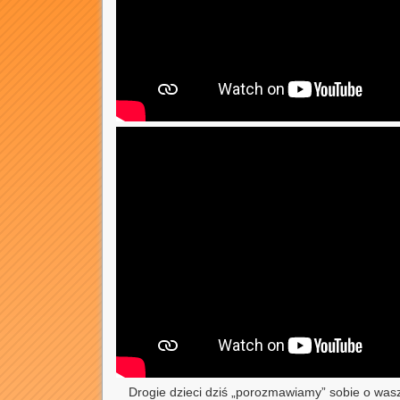
Drogie dzieci dziś „porozmawiamy” sobie o waszy