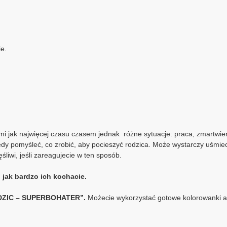
e.
mi jak najwięcej czasu czasem jednak różne sytuacje: praca, zmartwien
edy pomyśleć, co zrobić, aby pocieszyć rodzica. Może wystarczy uśmie
iwi, jeśli zareagujecie w ten sposób.
jak bardzo ich kochacie.
RODZIC – SUPERBOHATER”.
Możecie wykorzystać gotowe kolorowanki al