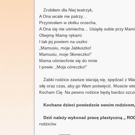
Zrobiłam dla Niej teatrzyk,
A Ona wcale nie patrzy…
Przyniosłam w złotku orzecha,
A Ona się nie uśmiecha… Usiądę sobie przy Mami
Obejmę Mamę rękami
I tak jej powiem na uszko:
„Mamusiu, moje Jabłuszko!
Mamusiu, moje Słoneczko!”
Mama uśmiechnie się do mnie
I powie: „Moja córeczko!”
Żabki rodzice zawsze starają się, spędzać z Wa
siłę oraz czas, aby go Wam poświęcić. Musicie wt
Kocham Cię. Na pewno rodzice będą bardzo szczęśl
Kochane dzieci powiedzcie swoim rodzicom, 
Dziś należy wykonać pracę plastyczną „ 
rodziców.