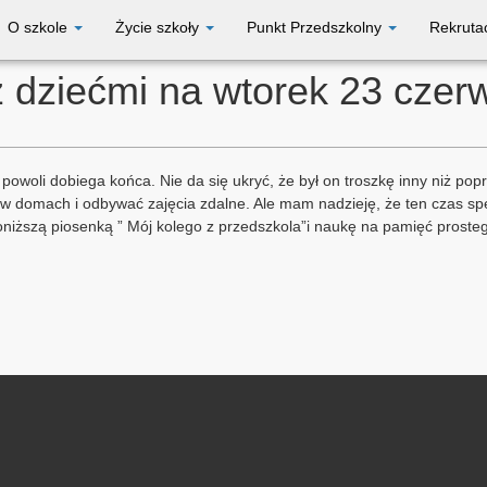
O szkole
Życie szkoły
Punkt Przedszkolny
Rekruta
z dziećmi na wtorek 23 czer
 powoli dobiega końca. Nie da się ukryć, że był on troszkę inny niż po
 w domach i odbywać zajęcia zdalne. Ale mam nadzieję, że ten czas s
oniższą piosenką ” Mój kolego z przedszkola”i naukę na pamięć prosteg