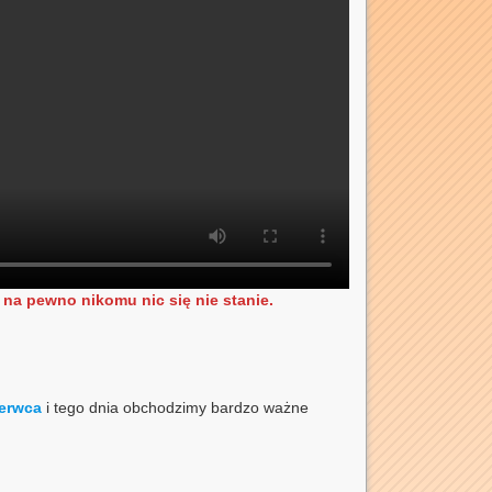
na pewno nikomu nic się nie stanie.
zerwca
i tego dnia obchodzimy bardzo ważne