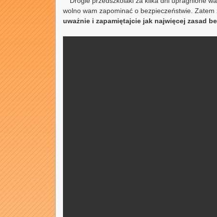
Drogie przedszkolaki za kilka dni upragnione wak
wolno wam zapominać o bezpieczeństwie. Zatem z
uważnie i zapamiętajcie jak najwięcej zasad b