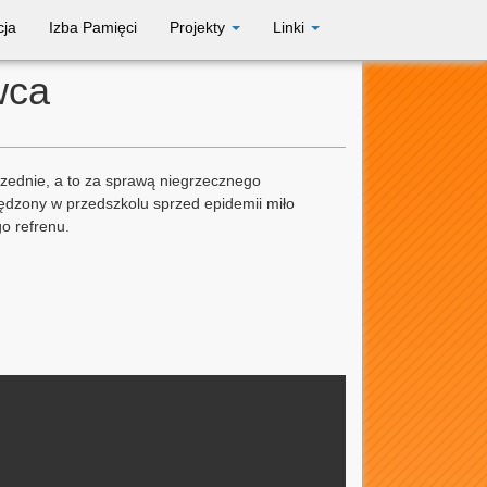
cja
Izba Pamięci
Projekty
Linki
wca
przednie, a to za sprawą niegrzecznego
pędzony w przedszkolu sprzed epidemii miło
o refrenu.