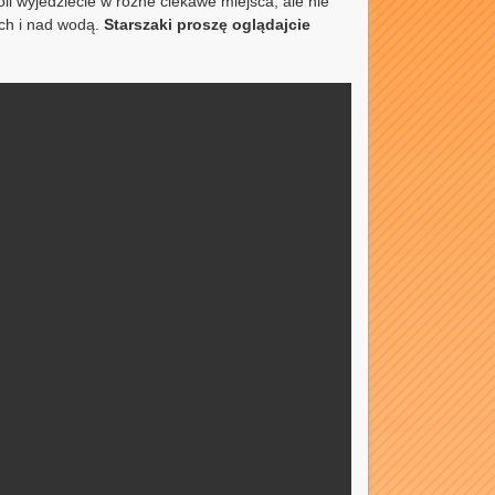
oli wyjedziecie w różne ciekawe miejsca, ale nie
ch i nad wodą.
Starszaki proszę oglądajcie