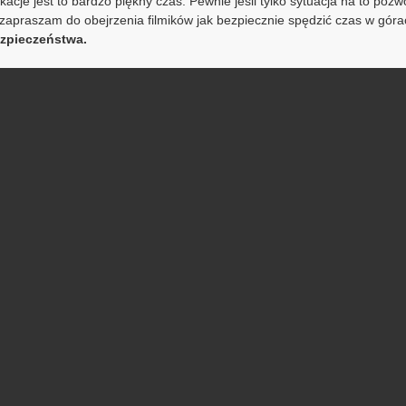
acje jest to bardzo piękny czas. Pewnie jeśli tylko sytuacja na to pozw
apraszam do obejrzenia filmików jak bezpiecznie spędzić czas w góra
ezpieczeństwa.