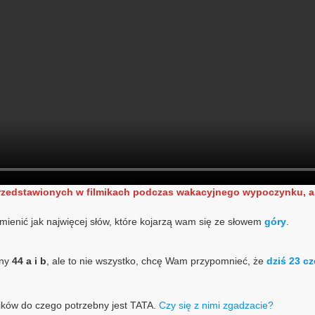
przedstawionych w filmikach podczas wakacyjnego wypoczynku, a 
ienić jak najwięcej słów, które kojarzą wam się ze słowem
góry
.
ony
44 a i b
, ale to nie wszystko, chcę Wam przypomnieć, że
dziś 23 c
ików do czego potrzebny jest TATA.
Czy się z nimi zgadzacie?