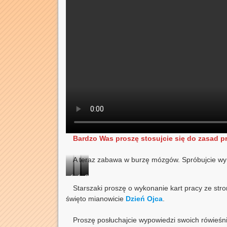
Bardzo Was proszę stosujcie się do zasad 
A teraz zabawa w burzę mózgów. Spróbujcie wym
GÓRAL
OWCE
OSCYPKI
GÓRALSKA
Starszaki proszę o wykonanie kart pracy ze str
MUZYKA
święto mianowicie
Dzień Ojca
.
Proszę posłuchajcie wypowiedzi swoich rówieśn