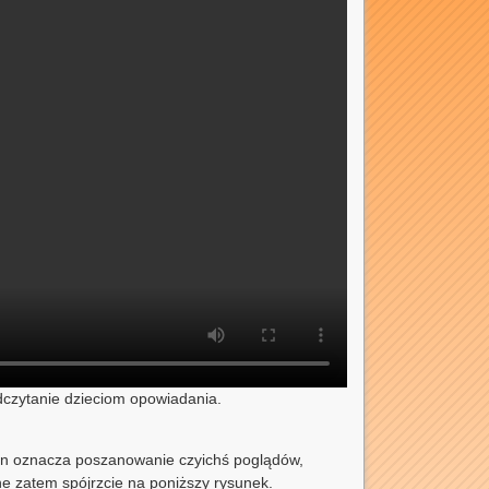
odczytanie dzieciom opowiadania.
ten oznacza poszanowanie czyichś poglądów,
ne zatem spójrzcie na poniższy rysunek.