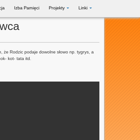
cja
Izba Pamięci
Projekty
Linki
rwca
m, że Rodzic podaje dowolne słowo np. tygrys, a
- kot- tata itd.