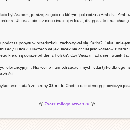
cie był Arabem, poniżej zdjęcie na którym jest rodzina Arabska. Arabo
palona. Ubierają się też nieco inaczej w białą, długą szatę oraz chustę
ku podczas pobytu w przedszkolu zachowywał się Karim?, Jaką umieję
omu Ady i Olka?, Dlaczego wujek Jacek nie chciał jeść kotletów z baran
nego kraju są gorsze od dań z Polski?, Czy Waszym zdaniem wujek Jace
yć tolerancyjnym. Nie wolno nam odrzucać innych ludzi tylko dlatego, i
szłości.
 wykonanie zadań ze strony
33 a i b.
Chętne dzieci mogą poćwiczyć pisan
🙂
Życzę miłego czwartku
🙂