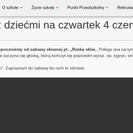
O szkole
Życie szkoły
Punkt Przedszkolny
Rekruta
z dziećmi na czwartek 4 cze
ozpoczniemy od zabawy słownej pt. „Rzeka słów
„. Polega ona na ty
 zaczyna się głoską, którą kończył się poprzedni wyraz. np. tygrys- smok
”. Zapraszam do zabawy bo ruch to zdrowie.