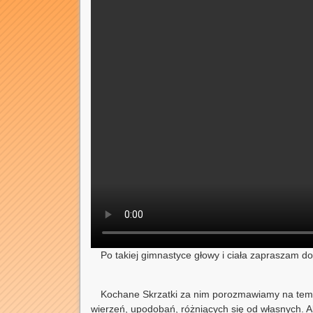
Po takiej gimnastyce głowy i ciała zapraszam d
Kochane Skrzatki za nim porozmawiamy na tema
wierzeń, upodobań, różniących się od własnych. Ak