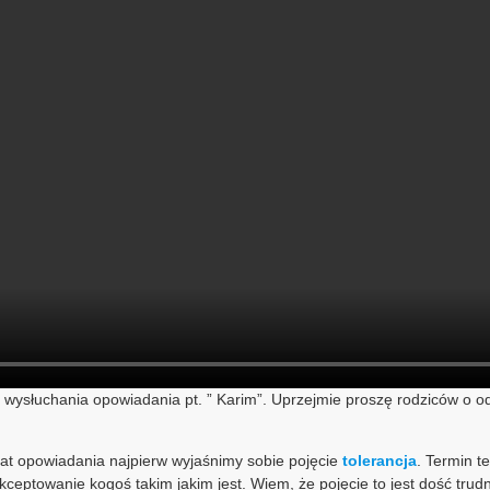
o wysłuchania opowiadania pt. ” Karim”. Uprzejmie proszę rodziców o 
t opowiadania najpierw wyjaśnimy sobie pojęcie
tolerancja
. Termin 
ceptowanie kogoś takim jakim jest. Wiem, że pojęcie to jest dość trud